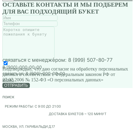
ОСТАВЬТЕ КОНТАКТЫ И МЫ ПОДБЕРЕМ
связаться с менеджером: 8 (999) 507-80-77
меню
8 (900)-000-00-00
ДЛЯ ВАС ПОДХОДЯЩИЙ БУКЕТ
связаться: 8 (900)-000-00-00
меню
поиск
РЕЖИМ РАБОТЫ: С 9:00 ДО 21:00
ДОСТАВКА БУКЕТОВ ~ 120 МИНУТ
МОСКВА, УЛ. ГАРИБАЛЬДИ Д.17
Аксессуары
МОСКВА, УЛ. ЛОБАЧЕВСКОГО Д.120 К1
Подтверждаю, что даю согласие на обработку персональных
данных в соответствии с Федеральным законом РФ от
27.07.2006 № 152-ФЗ «О персональных данных»
ОТПРАВИТЬ