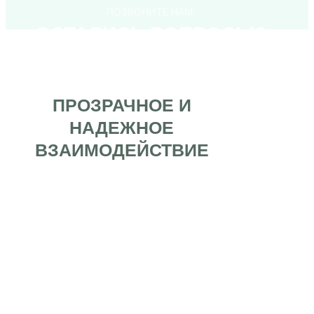
Контакты
Качественный сервис
Правила возврата
цветов
Политика
конфиденциальности
МАГАЗИН
+7 (999) 507-80-77
КОНТАКТЫ
Москва, ул. Лобачевского д.120
info@snowflower.ru
2025 © snowflower
Монобукеты
Интерьеры
Договор оферты
Составные букеты